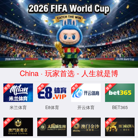
060net永利(中国)有限公司官网
产品中心
060net永利官网专业生产测试传声器、声级计和噪声测量
仪器等系列产品