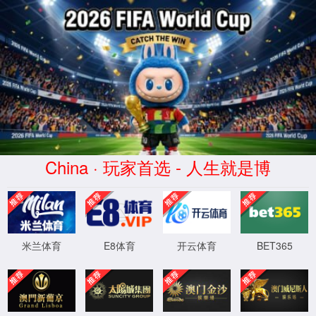
060net永利(中国)有限公司官网
行业资讯
解读新规下的噪声监测硬要求
发布时间：2026.01.05
点击数：1545
核心政策解读
近日，市场监督管理总局 生态环境部印发《检验检测
机构资质认定生态环境监测机构评审补充要求（2025
年）》，自2026年1月1日起实施，为生态环境监测行业
树立了更严格的新标杆。新规的核心之一，是明确要求